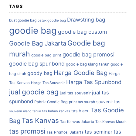
TAGS
Drawstring bag
buat goodie bag
cetak goodie bag
goodie bag
goodie bag custom
Goodie bag
Goodie Bag Jakarta
murah
goodie bag promosi
goodie bag print
goodie bag spunbond
goodie bag ulang tahun
goodie
Harga Goodie Bag
goody bag
bag ultah
Harga
Harga Tas Spunbond
Tas Kanvas
Harga Tas Souvenir
jual goodie bag
jual tas
jual tas souvenir
spunbond
souvenir tas
Pabrik Goodie Bag
print tas murah
Tas Goodie
tas blacu
tas bahan kanvas
souvenir ulang tahun
Tas Kanvas
Bag
Tas Kanvas Jakarta
Tas Kanvas Murah
tas promosi
tas
tas seminar
Tas Promosi Jakarta