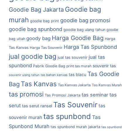
Goodie bag
Goodie Bag Jakarta
murah
goodie bag promosi
goodie bag print
goodie bag spunbond
goodie bag ulang tahun
goodie
Harga Goodie Bag
goody bag
bag ultah
Harga
Harga Tas Spunbond
Tas Kanvas
Harga Tas Souvenir
jual goodie bag
jual tas
jual tas souvenir
spunbond
souvenir tas
Pabrik Goodie Bag
print tas murah
Tas Goodie
tas blacu
tas bahan kanvas
souvenir ulang tahun
Tas Kanvas
Bag
Tas Kanvas Jakarta
Tas Kanvas Murah
tas promosi
tas
tas seminar
Tas Promosi Jakarta
Tas Souvenir
serut
tas
tas serut ransel
tas spunbond
Tas
souvenir murah
Spunbond Murah
tas spunbond murah jakarta
tas spunbond