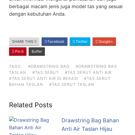
berbagai macam jenis juga model tas yang sesuai
dengan kebutuhan Anda.
SHARE THIS
Facebook
Twitter
Google+
Pin It
Buffer
TAGS:
#DRAWSTRING BAG
#DRAWSTRING BAG
TASLAN
#TAS SERUT
#TAS SERUT ANTI AIR
#TAS SERUT ANTI AIR DI BEKASI
#TAS SERUT
BAHAN TASLAN
#TAS SERUT TASLAN
Related Posts
Drawstring Bag Bahan
Anti Air Taslan Hijau