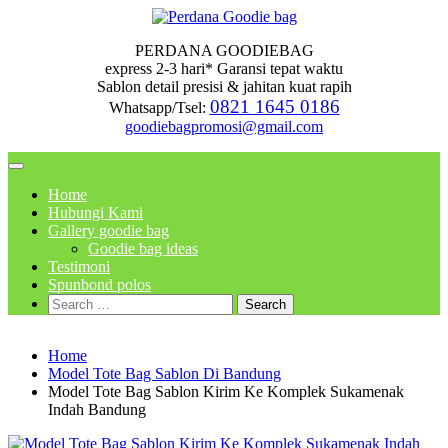
Skip
to
PERDANA GOODIEBAG
content
express 2-3 hari* Garansi tepat waktu
Sablon detail presisi & jahitan kuat rapih
0821 1645 0186
Whatsapp/Tsel:
goodiebagpromosi@gmail.com
Home
Hubungi Kami
Gallery goodie bag
Goodie bag ideas
Testimoni
Spunbond polos
Search
for:
Home
Model Tote Bag Sablon Di Bandung
Model Tote Bag Sablon Kirim Ke Komplek Sukamenak
Indah Bandung