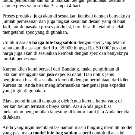
untuk pembuatan kali ini di lakukan dengan pembuatan deadline
atau express yaitu sekitar 3 sampai 4 hari.
Proses produksi juga akan di sesuaikan kembali dengan banyaknya
jumlah pemesanan dan juga tingkat kesulitan desain yang di buat.
Jadi, untuk masalah proses produksi, baru bisa di ketahui setelah
mengetahui spec yang di gunakan.
Untuk masalah
harga tote bag sablon
dengan spec yang telah di
sebutkan di atas start dari Rp. 35.000 hingga Rp. 50.000/ pcs dan
harga juga akan di sesuaikan kembali dengan spec dan banyaknya
jumlah pemesanan.
Karena klien kami berasal dari Bandung, maka pengiriman di
lakukan menggunakan jasa expedisi darat. Dan untuk jenis
pengiriman bisa di sesuaikan kembali dengan permintaan dari klien.
Karena itu, Anda bisa menginformasikan mengenai jasa expedisi
yang ingin di gunakan.
Biaya pengiriman di tanggung oleh Anda karena harga yang di
berikan belum termasuk biaya kirim. Atau Anda juga bisa
melakukan pengambilan langsung di kantor kami jika Anda berada
di Jakarta.
Anda yang ingin membuat tas namun masih bingung memilih model
yang pas, maka
model tote bag sablon
seperti contoh di atas ini