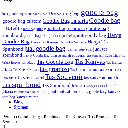
goodie bag
Drawstring bag
buat goodie bag
cetak goodie bag
Goodie bag
Goodie Bag Jakarta
goodie bag custom
murah
goodie bag promosi
goodie bag
goodie bag print
Harga
spunbond
goody bag
goodie bag ulang tahun
goodie bag ultah
Goodie Bag
Harga Tas
Harga Tas Kanvas
Harga Tas Souvenir
jual goodie bag
Spunbond
jual tas
jual tas souvenir
spunbond
souvenir tas
Pabrik Goodie Bag
print tas murah
tas
souvenir ulang tahun
Tas Kanvas
Tas Goodie Bag
tas blacu
Tas Kanvas
bahan kanvas
tas promosi
tas seminar
Jakarta
Tas Promosi Jakarta
Tas Kanvas Murah
Tas Souvenir
tas serut
tas souvenir murah
tas serut ransel
tas spunbond
Tas Spunbond Murah
tas spunbond murah
tote bag kanvas
tas spunbond sablon
tote bag
jakarta
tas spunbond polos
tote bag kanvas murah
Blog
Sitemap
Perdana Goodie Bag - Pembuatan Tas Kanvas, Tas Promosi, Tas
Seminar