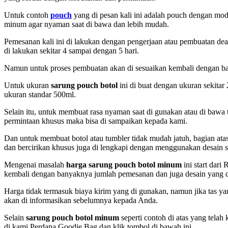
Untuk contoh
pouch
yang di pesan kali ini adalah pouch dengan mo
minum agar nyaman saat di bawa dan lebih mudah.
Pemesanan kali ini di lakukan dengan pengerjaan atau pembuatan de
di lakukan sekitar 4 sampai dengan 5 hari.
Namun untuk proses pembuatan akan di sesuaikan kembali dengan ban
Untuk ukuran
sarung pouch botol
ini di buat dengan ukuran sekita
ukuran standar 500ml.
Selain itu, untuk membuat rasa nyaman saat di gunakan atau di bawa 
permintaan khusus maka bisa di sampaikan kepada kami.
Dan untuk membuat botol atau tumbler tidak mudah jatuh, bagian atas
dan bercirikan khusus juga di lengkapi dengan menggunakan desain sa
Mengenai masalah
harga sarung pouch botol minum
ini start dari
kembali dengan banyaknya jumlah pemesanan dan juga desain yang 
Harga tidak termasuk biaya kirim yang di gunakan, namun jika tas yan
akan di informasikan sebelumnya kepada Anda.
Selain
sarung pouch botol minum
seperti contoh di atas yang tela
di kami Perdana Goodie Bag dan klik tombol di bawah ini.