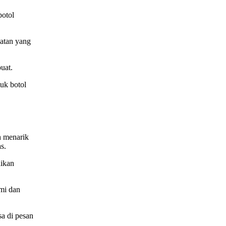
botol
uatan yang
uat.
uk botol
h menarik
s.
aikan
ami dan
sa di pesan