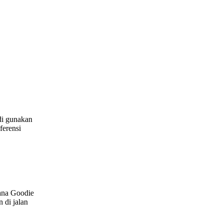
di gunakan
ferensi
ana Goodie
 di jalan