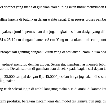
del dompet yang mana di gunakan atau di fungsikan untuk menyimpan 
adline karena di butuhkan dalam waktu cepat. Dan proses proses pemb
yaknya jumlah pemesanan dan juga tingkat kesulitan design yang di b
r 24 x 25,12 cm dengan diameter 8 cm. Yang mana ukuran ini cukup unt
terdapat tali gantung dengan ukuran yang di sesuaikan. Namun jika ada
 terdapat menutup dengan zipper. Selain itu, membuat tas menjadi lebi
blon. Desain sablon di gunakan atau di cetak pada bagian sisi depan ta
 Rp. 35.000 sampai dengan Rp. 45.000/ pcs dan harga juga akan di sesu
di gunakan.
g telah selesai ingin di ambil langsung maka bisa di ambil di kantor k
h kami produksi, beragam macam jenis dan model tas lainnya pun juga bi