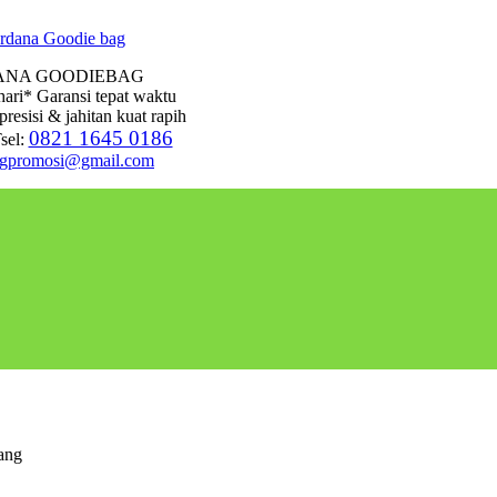
ANA GOODIEBAG
hari* Garansi tepat waktu
presisi & jahitan kuat rapih
0821 1645 0186
sel:
agpromosi@gmail.com
ang