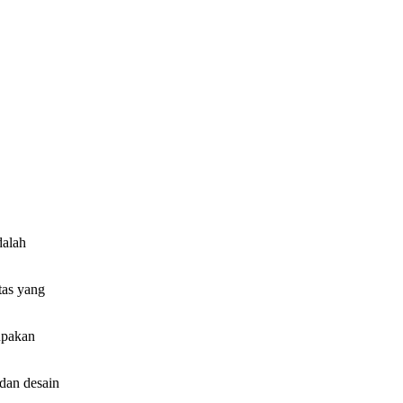
dalah
tas yang
upakan
dan desain