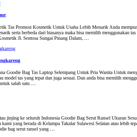
mur
smetik Tas Promosi Kosmetik Untuk Usaha Lebih Menarik Anda mempun
arik serta berbeda dari biasanya maka bisa memilih menggunakan tas
 Kosmetik Jl. Sentosa Sungai Pinang Dalam, …
engkareng
erdana Goodie Bag Tas Laptop Selempang Untuk Pria Wanita Untuk me
tau model tas yang tepat dan juga sesuai. Dan anda bisa memilih mengg
 untuk salah satu …
tau jinjing ke seluruh Indonesia Goodie Bag Serut Ransel Ukuran Sesu
en kami yang berada di Kelampa Takalar Sulawesi Selatan atau lebih te
odie bag serut ransel yang …