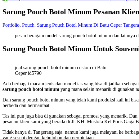
Sarung Pouch Botol Minum Pesanan Klien
Portfolio
,
Pouch
,
Sarung Pouch Botol Minum Di Batu Ceper Tanger
pesan beragam model sarung pouch botol minum dan lainnya 
Sarung Pouch Botol Minum Untuk Souveni
jual sarung pouch botol minum custom di Batu
Ceper id5790
Ada berbagai macam jenis dan model tas yang bisa di jadikan sebaga
sarung pouch botol minum
yang mana selain menarik di gunakan n
Dan sarung pouch botol minum yang telah kami produksi kali ini bisa
berbeda dan bermanfaat.
Tas ini pun juga bisa di gunakan sebagai promosi yang menarik. Dan
pesanan klien kami yang berada di Jl. KH. Mustofa Kel Poris Gaga 
Tidak hanya di Tangerang saja, namun kami juga melayani ke berbag
yang sesuai dengan kebutuhan dan permintaan.