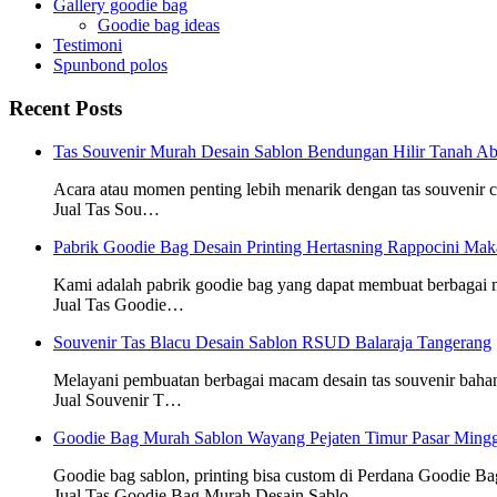
Gallery goodie bag
Goodie bag ideas
Testimoni
Spunbond polos
Recent Posts
Tas Souvenir Murah Desain Sablon Bendungan Hilir Tanah Ab
Acara atau momen penting lebih menarik dengan tas souvenir
Jual Tas Sou…
Pabrik Goodie Bag Desain Printing Hertasning Rappocini Mak
Kami adalah pabrik goodie bag yang dapat membuat berbagai
Jual Tas Goodie…
Souvenir Tas Blacu Desain Sablon RSUD Balaraja Tangerang
Melayani pembuatan berbagai macam desain tas souvenir baha
Jual Souvenir T…
Goodie Bag Murah Sablon Wayang Pejaten Timur Pasar Mingg
Goodie bag sablon, printing bisa custom di Perdana Goodie Ba
Jual Tas Goodie Bag Murah Desain Sablo…