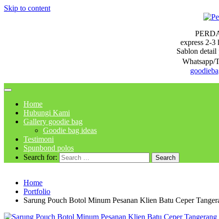
Skip to content
PERD
express 2-3 
Sablon detail 
Whatsapp/T
goodieb
Home
Hubungi Kami
Gallery goodie bag
Goodie bag ideas
Testimoni
Spunbond polos
Search for:
Home
Portfolio
Sarung Pouch Botol Minum Pesanan Klien Batu Ceper Tanger