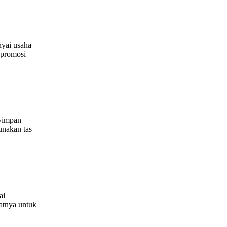
yai usaha
 promosi
nyimpan
unakan tas
ai
patnya untuk