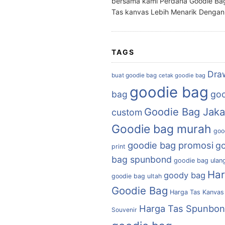
bersama kami Perdana Goodie Ba
Tas kanvas Lebih Menarik Denga
TAGS
Dra
buat goodie bag
cetak goodie bag
goodie bag
bag
goo
Goodie Bag Jaka
custom
Goodie bag murah
goo
goodie bag promosi
g
print
bag spunbond
goodie bag ulan
Ha
goody bag
goodie bag ultah
Goodie Bag
Harga Tas Kanvas
Harga Tas Spunbo
Souvenir