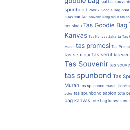
goodie bag
jual tas souveni
spunbond
Pabrik Goodie Bag
print
souvenir tas
tas b
souvenir ulang tahun
Tas Goodie Bag
tas blacu
Kanvas
Tas Kanvas Jakarta
Tas 
tas promosi
Tas Promo
Murah
tas serut
tas seminar
tas seru
Tas Souvenir
tas souve
tas spunbond
Tas Sp
Murah
tas spunbond murah jakarta
tas spunbond sablon
tote b
polos
bag kanvas
tote bag kanvas mu