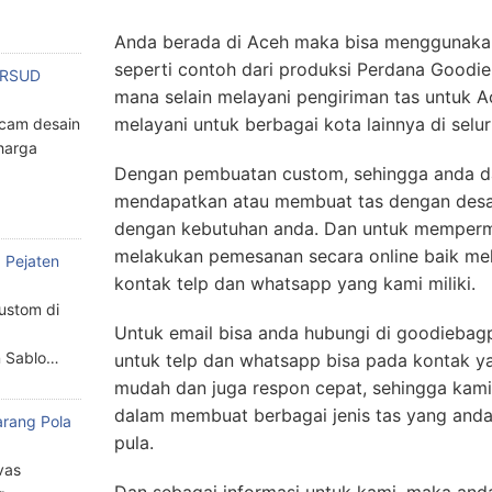
Anda berada di Aceh maka bisa menggunak
seperti contoh dari produksi Perdana Goodie
n RSUD
mana selain melayani pengiriman tas untuk A
melayani untuk berbagai kota lainnya di selur
cam desain
harga
Dengan pembuatan custom, sehingga anda 
mendapatkan atau membuat tas dengan desai
dengan kebutuhan anda. Dan untuk memperm
melakukan pemesanan secara online baik mela
 Pejaten
kontak telp dan whatsapp yang kami miliki.
custom di
Untuk email bisa anda hubungi di goodieba
n Sablo…
untuk telp dan whatsapp bisa pada kontak y
mudah dan juga respon cepat, sehingga kam
dalam membuat berbagai jenis tas yang and
arang Pola
pula.
a
vas