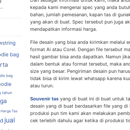
Dan sebagai informasi untuk kami, maka and
g
n…
kepada kami mengenai spec yang anda butuhk
bahan, jumlah pemesanan, kapan tas di gunaka
yang akan di buat. Spec tersebut pun juga 
mendapatkan informasi harga.
File desain yang bisa anda kirimkan melalui 
wstring
format Ai atau Corel. Dengan file tersebut m
die bag
hasil gambar bisa anda dapatkan. Namun jika 
rta
dalam bentuk atau format tersebut, maka an
size yang besar. Pengiriman desain pun harus 
die bag
tidak bisa di kirim lewat whatsapp karena k
oodie
atau turun.
g tahun
Souvenir tas
yang di buat ini di buat untuk t
rga
desain yang di buat berdasarkan file yang di
Harga Tas
produksi pun tim kami akan melakukan pemb
jual
nd
cek terlebih dahulu agar ketika di produksi t