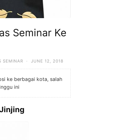
Tas Seminar Ke
S SEMINAR
·
JUNE 12, 2018
si ke berbagai kota, salah
nggu ini
Jinjing