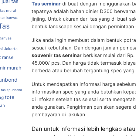
jual tas
r
Tas seminar
di buat dengan menggunakan bah
 tas murah
tepatnya adalah bahan dinier D300 berwarna
ahan kanvas
jinjing. Untuk ukuran dari tas yang di buat 
Tas
bentuk landscape sesuai dengan permintaan d
Kanvas
Jika anda ingin membuat dalam bentuk potra
sesuai kebutuhan. Dan dengan jumlah pemes
si Jakarta
souvenir tas seminar
berkisar mulai dari Rp
t ransel
45.000/ pcs. Dan harga tidak termasuk biaya 
nir murah
berbeda atau berubah tergantung spec yang
unbond
Untuk mendapatkan informasi harga sebelum
tas spunbond
informasikan spec yang anda butuhkan kepad
tote
ag
di infokan setelah tas selesai serta mengetah
rah
anda gunakan. Pengiriman pun akan segera di
pembayaran di lakukan.
Dan untuk informasi lebih lengkap ata