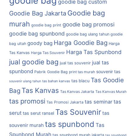
goodie bag
goodie bag custom
Goodie bag
Goodie Bag Jakarta
murah
goodie bag promosi
goodie bag print
goodie bag spunbond
goodie bag ulang tahun
goodie
Harga Goodie Bag
goody bag
bag ultah
Harga
Harga Tas Spunbond
Tas Kanvas
Harga Tas Souvenir
jual goodie bag
jual tas
jual tas souvenir
spunbond
souvenir tas
Pabrik Goodie Bag
print tas murah
Tas Goodie
tas blacu
tas bahan kanvas
souvenir ulang tahun
Tas Kanvas
Bag
Tas Kanvas Jakarta
Tas Kanvas Murah
tas promosi
tas
tas seminar
Tas Promosi Jakarta
Tas Souvenir
serut
tas
tas serut ransel
tas spunbond
Tas
souvenir murah
Spunbond Murah
tas spunbond murah jakarta
tas spunbond