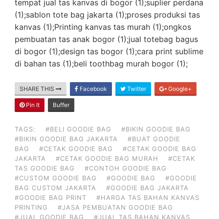
tempat jual tas kanvas di bogor (1);suplier perdana
(1);sablon tote bag jakarta (1);proses produksi tas
kanvas (1);Printing kanvas tas murah (1);ongkos
pembuatan tas anak bogor (1);jual totebag bagus
di bogor (1);design tas bogor (1);cara print sublime
di bahan tas (1);beli toothbag murah bogor (1);
SHARE THIS
Facebook
Twitter
Google+
Pin It
Buffer
TAGS:
#BELI GOODIE BAG
#BIKIN GOODIE BAG
#BIKIN GOODIE BAG JAKARTA
#BUAT GOODIE
BAG
#CETAK GOODIE BAG
#CETAK GOODIE BAG
JAKARTA
#CETAK GOODIE BAG MURAH
#CETAK
TAS GOODIE BAG
#CONTOH GOODIE BAG
#CUSTOM GOODIE BAG
#GOODIE BAG
#GOODIE
BAG CUSTOM JAKARTA
#GOODIE BAG JAKARTA
#GOODIE BAG PRINT
#HARGA TAS BAHAN KANVAS
PRINTING
#JASA PEMBUATAN GOODIE BAG
#JUAL GOODIE BAG
#JUAL TAS BAHAN KANVAS