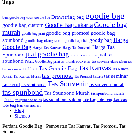
Tags
goodie bag
Drawstring bag
buat goodie bag
cetak goodie bag
Goodie bag
Goodie Bag Jakarta
goodie bag custom
murah
goodie bag promosi
goodie bag
goodie bag print
Harga
spunbond
goody bag
goodie bag ulang tahun
goodie bag ultah
Goodie Bag
Harga Tas
Harga Tas Kanvas
Harga Tas Souvenir
jual goodie bag
Spunbond
jual tas
jual tas souvenir
spunbond
souvenir tas
Pabrik Goodie Bag
print tas murah
tas
souvenir ulang tahun
Tas Kanvas
Tas Goodie Bag
tas blacu
Tas Kanvas
bahan kanvas
tas promosi
tas seminar
Jakarta
Tas Promosi Jakarta
Tas Kanvas Murah
Tas Souvenir
tas serut
tas souvenir murah
tas serut ransel
tas spunbond
Tas Spunbond Murah
tas spunbond murah
tote bag kanvas
tas spunbond sablon
tote bag
jakarta
tas spunbond polos
tote bag kanvas murah
Blog
Sitemap
Perdana Goodie Bag - Pembuatan Tas Kanvas, Tas Promosi, Tas
Seminar