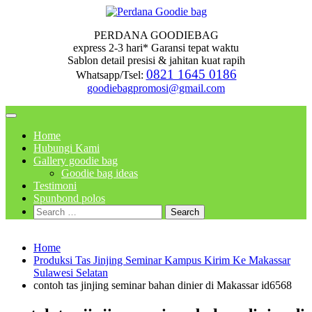
Skip
to
PERDANA GOODIEBAG
content
express 2-3 hari* Garansi tepat waktu
Sablon detail presisi & jahitan kuat rapih
0821 1645 0186
Whatsapp/Tsel:
goodiebagpromosi@gmail.com
Home
Hubungi Kami
Gallery goodie bag
Goodie bag ideas
Testimoni
Spunbond polos
Search
for:
Home
Produksi Tas Jinjing Seminar Kampus Kirim Ke Makassar
Sulawesi Selatan
contoh tas jinjing seminar bahan dinier di Makassar id6568