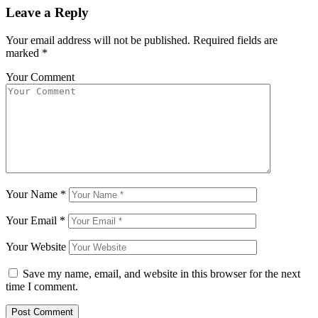
Leave a Reply
Your email address will not be published.
Required fields are
marked
*
Your Comment
Your Name
*
Your Email
*
Your Website
Save my name, email, and website in this browser for the next
time I comment.