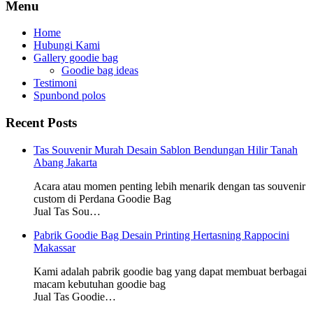
Menu
Home
Hubungi Kami
Gallery goodie bag
Goodie bag ideas
Testimoni
Spunbond polos
Recent Posts
Tas Souvenir Murah Desain Sablon Bendungan Hilir Tanah
Abang Jakarta
Acara atau momen penting lebih menarik dengan tas souvenir
custom di Perdana Goodie Bag
Jual Tas Sou…
Pabrik Goodie Bag Desain Printing Hertasning Rappocini
Makassar
Kami adalah pabrik goodie bag yang dapat membuat berbagai
macam kebutuhan goodie bag
Jual Tas Goodie…