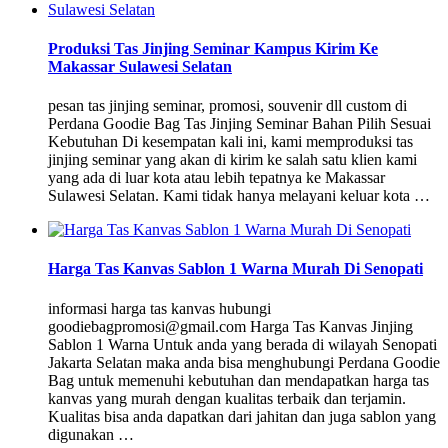
Produksi Tas Jinjing Seminar Kampus Kirim Ke
Makassar Sulawesi Selatan
pesan tas jinjing seminar, promosi, souvenir dll custom di
Perdana Goodie Bag Tas Jinjing Seminar Bahan Pilih Sesuai
Kebutuhan Di kesempatan kali ini, kami memproduksi tas
jinjing seminar yang akan di kirim ke salah satu klien kami
yang ada di luar kota atau lebih tepatnya ke Makassar
Sulawesi Selatan. Kami tidak hanya melayani keluar kota …
Harga Tas Kanvas Sablon 1 Warna Murah Di Senopati
informasi harga tas kanvas hubungi
goodiebagpromosi@gmail.com Harga Tas Kanvas Jinjing
Sablon 1 Warna Untuk anda yang berada di wilayah Senopati
Jakarta Selatan maka anda bisa menghubungi Perdana Goodie
Bag untuk memenuhi kebutuhan dan mendapatkan harga tas
kanvas yang murah dengan kualitas terbaik dan terjamin.
Kualitas bisa anda dapatkan dari jahitan dan juga sablon yang
digunakan …