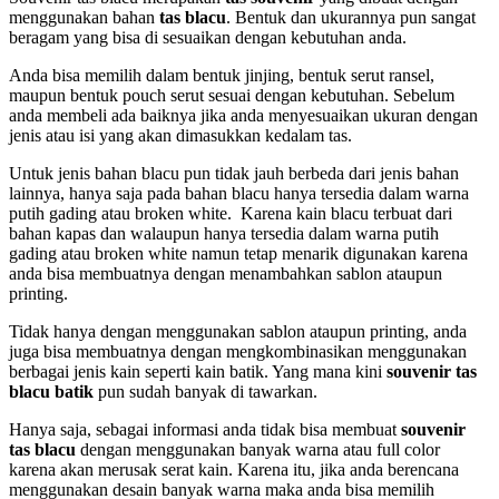
menggunakan bahan
tas blacu
. Bentuk dan ukurannya pun sangat
beragam yang bisa di sesuaikan dengan kebutuhan anda.
Anda bisa memilih dalam bentuk jinjing, bentuk serut ransel,
maupun bentuk pouch serut sesuai dengan kebutuhan. Sebelum
anda membeli ada baiknya jika anda menyesuaikan ukuran dengan
jenis atau isi yang akan dimasukkan kedalam tas.
Untuk jenis bahan blacu pun tidak jauh berbeda dari jenis bahan
lainnya, hanya saja pada bahan blacu hanya tersedia dalam warna
putih gading atau broken white. Karena kain blacu terbuat dari
bahan kapas dan walaupun hanya tersedia dalam warna putih
gading atau broken white namun tetap menarik digunakan karena
anda bisa membuatnya dengan menambahkan sablon ataupun
printing.
Tidak hanya dengan menggunakan sablon ataupun printing, anda
juga bisa membuatnya dengan mengkombinasikan menggunakan
berbagai jenis kain seperti kain batik. Yang mana kini
souvenir tas
blacu batik
pun sudah banyak di tawarkan.
Hanya saja, sebagai informasi anda tidak bisa membuat
souvenir
tas blacu
dengan menggunakan banyak warna atau full color
karena akan merusak serat kain. Karena itu, jika anda berencana
menggunakan desain banyak warna maka anda bisa memilih