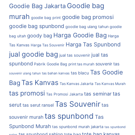
Goodie bag
Goodie Bag Jakarta
murah
goodie bag promosi
goodie bag print
goodie bag spunbond
goodie bag ulang tahun
goodie
Harga Goodie Bag
goody bag
bag ultah
Harga
Harga Tas Spunbond
Tas Kanvas
Harga Tas Souvenir
jual goodie bag
jual tas
jual tas souvenir
spunbond
souvenir tas
Pabrik Goodie Bag
print tas murah
Tas Goodie
tas blacu
tas bahan kanvas
souvenir ulang tahun
Tas Kanvas
Bag
Tas Kanvas Jakarta
Tas Kanvas Murah
tas promosi
tas
tas seminar
Tas Promosi Jakarta
Tas Souvenir
serut
tas
tas serut ransel
tas spunbond
Tas
souvenir murah
Spunbond Murah
tas spunbond murah jakarta
tas spunbond
tote bag kanvas
tas spunbond sablon
tote bag
polos