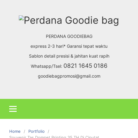
Skip
to
content
PERDANA GOODIEBAG
express 2-3 hari* Garansi tepat waktu
Sablon detail presisi & jahitan kuat rapih
0821 1645 0186
Whatsapp/Tsel:
goodiebagpromosi@gmail.com
Home
Portfolio
Souvenir Tas Dompet Printing 35 TH Di Ciputat