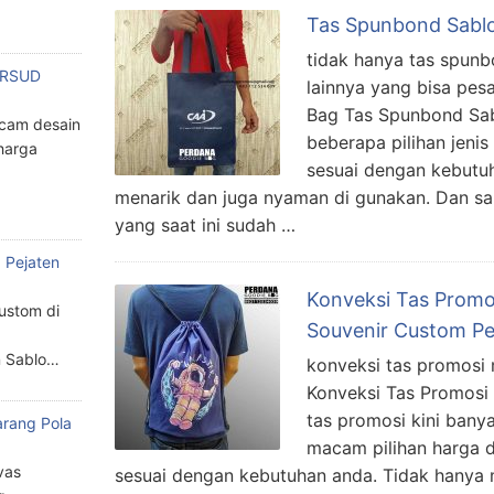
Tas Spunbond Sabl
tidak hanya tas spunb
n RSUD
lainnya yang bisa pes
Bag Tas Spunbond Sab
cam desain
beberapa pilihan jenis
harga
sesuai dengan kebutu
menarik dan juga nyaman di gunakan. Dan sal
yang saat ini sudah …
 Pejaten
Konveksi Tas Promos
custom di
Souvenir Custom P
n Sablo…
konveksi tas promosi 
Konveksi Tas Promosi
tas promosi kini bany
arang Pola
macam pilihan harga 
a
vas
sesuai dengan kebutuhan anda. Tidak hanya 