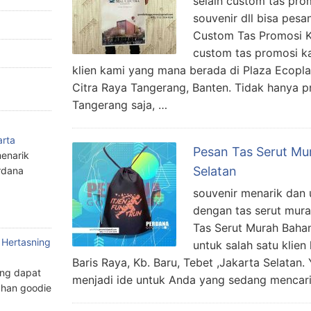
selain custom tas prom
souvenir dll bisa pes
Custom Tas Promosi K
custom tas promosi kal
klien kami yang mana berada di Plaza Ecoplaz
Citra Raya Tangerang, Banten. Tidak hanya pr
Tangerang saja, …
arta
Pesan Tas Serut Mu
enarik
Selatan
rdana
souvenir menarik dan 
dengan tas serut mur
Tas Serut Murah Baha
 Hertasning
untuk salah satu klien
Baris Raya, Kb. Baru, Tebet ,Jakarta Selatan.
ang dapat
menjadi ide untuk Anda yang sedang mencar
han goodie