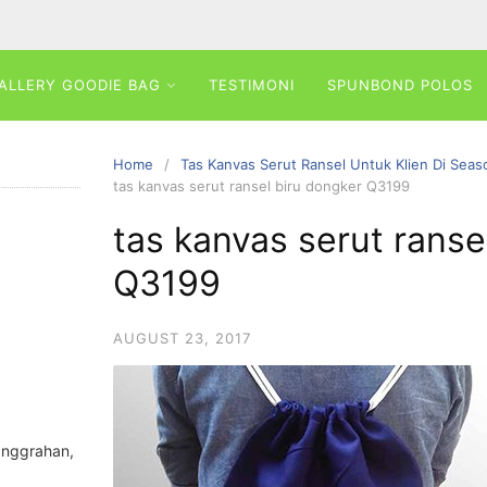
ALLERY GOODIE BAG
TESTIMONI
SPUNBOND POLOS
Home
Tas Kanvas Serut Ransel Untuk Klien Di Seas
tas kanvas serut ransel biru dongker Q3199
tas kanvas serut ranse
Q3199
AUGUST 23, 2017
anggrahan,