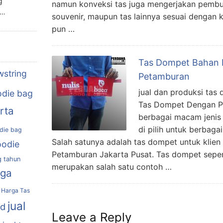
g
namun konveksi tas juga mengerjakan pembua
n…
souvenir, maupun tas lainnya sesuai dengan 
pun …
Tas Dompet Bahan Di
wstring
Petamburan
jual dan produksi ta
die bag
Tas Dompet Dengan 
rta
berbagai macam jenis 
di pilih untuk berbag
die bag
Salah satunya adalah tas dompet untuk klien
oodie
Petamburan Jakarta Pusat. Tas dompet seper
g tahun
merupakan salah satu contoh …
rga
Harga Tas
jual
nd
Leave a Reply