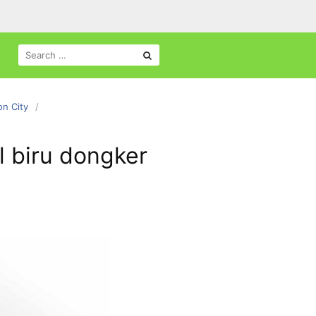
SEARCH
FOR:
on City
l biru dongker