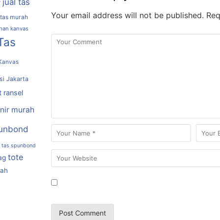
jual tas
r
Your email address will not be published.
Requ
 tas murah
ahan kanvas
Tas
Kanvas
si Jakarta
t ransel
nir murah
unbond
tas spunbond
tote
ag
rah