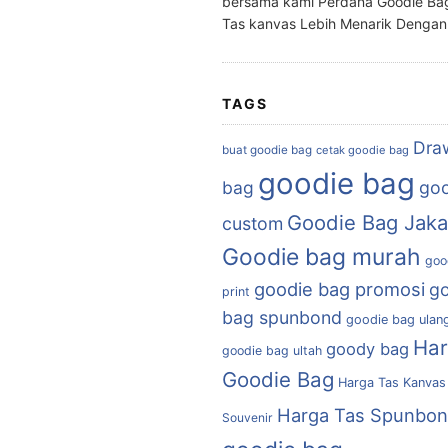
bersama kami Perdana Goodie Ba
Tas kanvas Lebih Menarik Denga
TAGS
Dra
buat goodie bag
cetak goodie bag
goodie bag
bag
goo
Goodie Bag Jaka
custom
Goodie bag murah
goo
goodie bag promosi
g
print
bag spunbond
goodie bag ulan
Ha
goody bag
goodie bag ultah
Goodie Bag
Harga Tas Kanvas
Harga Tas Spunbo
Souvenir