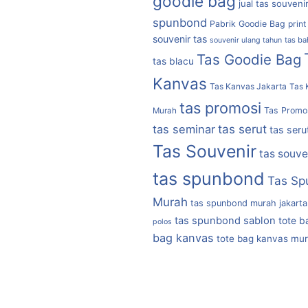
goodie bag
jual tas souveni
spunbond
Pabrik Goodie Bag
print
souvenir tas
tas b
souvenir ulang tahun
Tas Goodie Bag
tas blacu
Kanvas
Tas Kanvas Jakarta
Tas 
tas promosi
Tas Promo
Murah
tas serut
tas seminar
tas seru
Tas Souvenir
tas souve
tas spunbond
Tas Sp
Murah
tas spunbond murah jakarta
tas spunbond sablon
tote b
polos
bag kanvas
tote bag kanvas mu