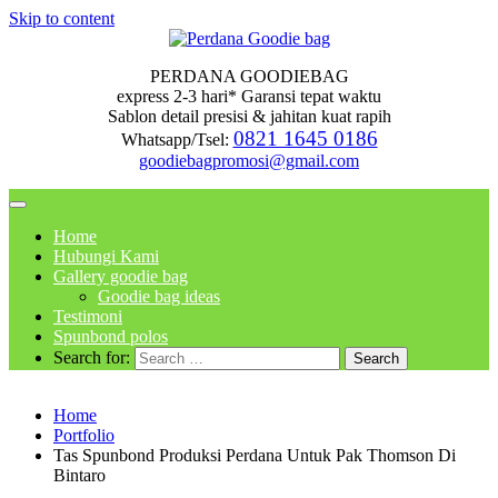
Skip to content
PERDANA GOODIEBAG
express 2-3 hari* Garansi tepat waktu
Sablon detail presisi & jahitan kuat rapih
0821 1645 0186
Whatsapp/Tsel:
goodiebagpromosi@gmail.com
Home
Hubungi Kami
Gallery goodie bag
Goodie bag ideas
Testimoni
Spunbond polos
Search for:
Home
Portfolio
Tas Spunbond Produksi Perdana Untuk Pak Thomson Di
Bintaro