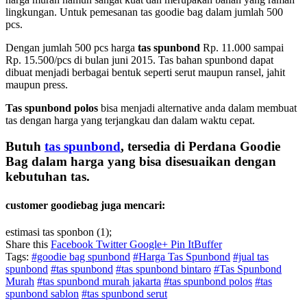
lingkungan. Untuk pemesanan tas goodie bag dalam jumlah 500
pcs.
Dengan jumlah 500 pcs harga
tas spunbond
Rp. 11.000 sampai
Rp. 15.500/pcs di bulan juni 2015. Tas bahan spunbond dapat
dibuat menjadi berbagai bentuk seperti serut maupun ransel, jahit
maupun press.
Tas spunbond polos
bisa menjadi alternative anda dalam membuat
tas dengan harga yang terjangkau dan dalam waktu cepat.
Butuh
tas spunbond
, tersedia di Perdana Goodie
Bag dalam harga yang bisa disesuaikan dengan
kebutuhan tas.
customer goodiebag juga mencari:
estimasi tas sponbon (1);
Share this
Facebook
Twitter
Google+
Pin It
Buffer
Tags:
#goodie bag spunbond
#Harga Tas Spunbond
#jual tas
spunbond
#tas spunbond
#tas spunbond bintaro
#Tas Spunbond
Murah
#tas spunbond murah jakarta
#tas spunbond polos
#tas
spunbond sablon
#tas spunbond serut