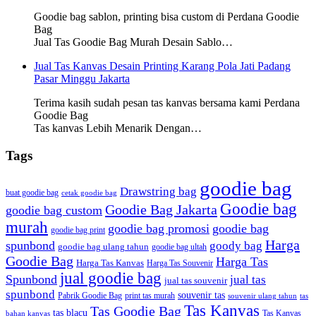
Goodie bag sablon, printing bisa custom di Perdana Goodie
Bag
Jual Tas Goodie Bag Murah Desain Sablo…
Jual Tas Kanvas Desain Printing Karang Pola Jati Padang
Pasar Minggu Jakarta
Terima kasih sudah pesan tas kanvas bersama kami Perdana
Goodie Bag
Tas kanvas Lebih Menarik Dengan…
Tags
goodie bag
Drawstring bag
buat goodie bag
cetak goodie bag
Goodie bag
Goodie Bag Jakarta
goodie bag custom
murah
goodie bag promosi
goodie bag
goodie bag print
Harga
spunbond
goody bag
goodie bag ulang tahun
goodie bag ultah
Goodie Bag
Harga Tas
Harga Tas Kanvas
Harga Tas Souvenir
jual goodie bag
Spunbond
jual tas
jual tas souvenir
spunbond
souvenir tas
Pabrik Goodie Bag
print tas murah
tas
souvenir ulang tahun
Tas Kanvas
Tas Goodie Bag
tas blacu
Tas Kanvas
bahan kanvas