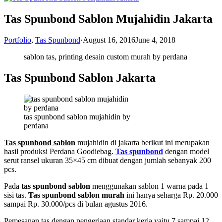
Tas Spunbond Sablon Mujahidin Jakarta
Portfolio
,
Tas Spunbond
·
August 16, 2016
June 4, 2018
sablon tas, printing desain custom murah by perdana
Tas Spunbond Sablon Jakarta
tas spunbond sablon mujahidin by
perdana
Tas spunbond sablon
mujahidin di jakarta berikut ini merupakan
hasil produksi Perdana Goodiebag.
Tas spunbond
dengan model
serut ransel ukuran 35×45 cm dibuat dengan jumlah sebanyak 200
pcs.
Pada
tas spunbond sablon
menggunakan sablon 1 warna pada 1
sisi tas.
Tas spunbond sablon murah
ini hanya seharga Rp. 20.000
sampai Rp. 30.000/pcs di bulan agustus 2016.
Pemesanan tas dengan pengerjaan standar kerja yaitu 7 sampai 12