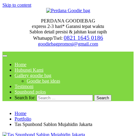
Skip to content
PERDANA GOODIEBAG
express 2-3 hari* Garansi tepat waktu
Sablon detail presisi & jahitan kuat rapih
0821 1645 0186
Whatsapp/Tsel:
goodiebagpromosi@gmail.com
Home
Hubungi Kami
Gallery goodie bag
Goodie bag ideas
Testimoni
Spunbond polos
Search for:
Home
Portfolio
Tas Spunbond Sablon Mujahidin Jakarta