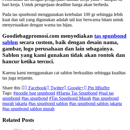
hari kerja. Untuk pengerjaan deadline harga akan berbeda.
Pada tas spunbond menggunakan ketebalan 100 gr sehingga lebih
kuat dan tali yang digunakan adalah tali kur berwarna hitam untuk
menyesuaikan dengan warna tas hijau.
Goodiebagpromosi.com menyediakan
tas spunbond
sablon
secara custom, baik dengan desain nama,
gambar, logo perusahaan dan lain sebagainya.
Sablon yang kami gunakan tidak akan rontok dan
hancur ketika tercuci.
Karena kami menggunakan cat sablon berkualitas sehingga kualitas
tas juga terjamin.
Share this
Facebook
Twitter
Google+
Pin It
Buffer
Tags:
#goodie bag spunbond
#Harga Tas Spunbond
#jual tas
spunbond
#tas spunbond
#Tas Spunbond Murah
#tas spunbond
murah jakarta
#tas spunbond sablon
#tas spunbond sablon jakarta
#tas spunbond sablon murah
Related Posts