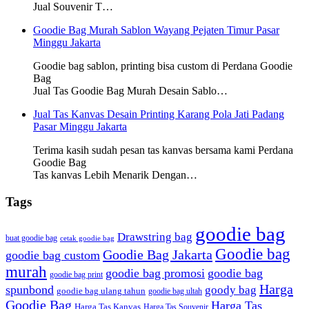
Jual Souvenir T…
Goodie Bag Murah Sablon Wayang Pejaten Timur Pasar
Minggu Jakarta
Goodie bag sablon, printing bisa custom di Perdana Goodie
Bag
Jual Tas Goodie Bag Murah Desain Sablo…
Jual Tas Kanvas Desain Printing Karang Pola Jati Padang
Pasar Minggu Jakarta
Terima kasih sudah pesan tas kanvas bersama kami Perdana
Goodie Bag
Tas kanvas Lebih Menarik Dengan…
Tags
goodie bag
Drawstring bag
buat goodie bag
cetak goodie bag
Goodie bag
Goodie Bag Jakarta
goodie bag custom
murah
goodie bag promosi
goodie bag
goodie bag print
Harga
spunbond
goody bag
goodie bag ulang tahun
goodie bag ultah
Goodie Bag
Harga Tas
Harga Tas Kanvas
Harga Tas Souvenir