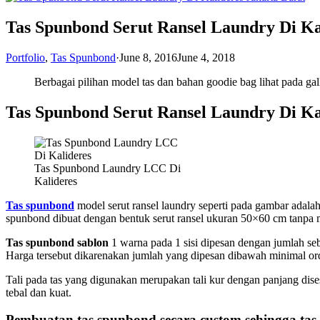
Tas Spunbond Serut Ransel Laundry Di Ka
Portfolio
,
Tas Spunbond
·
June 8, 2016
June 4, 2018
Berbagai pilihan model tas dan bahan goodie bag lihat pada ga
Tas Spunbond Serut Ransel Laundry Di Ka
Tas Spunbond Laundry LCC Di
Kalideres
Tas spunbond
model serut ransel laundry seperti pada gambar adalah 
spunbond dibuat dengan bentuk serut ransel ukuran 50×60 cm tanpa 
Tas spunbond sablon
1 warna pada 1 sisi dipesan dengan jumlah se
Harga tersebut dikarenakan jumlah yang dipesan dibawah minimal ord
Tali pada tas yang digunakan merupakan tali kur dengan panjang dis
tebal dan kuat.
Pembuatan
tas spunbond
secara custom sehingga
tas