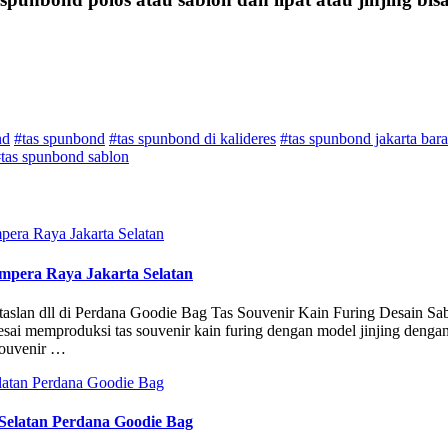
nd
#tas spunbond
#tas spunbond di kalideres
#tas spunbond jakarta bara
tas spunbond sablon
Ampera Raya Jakarta Selatan
, taslan dll di Perdana Goodie Bag Tas Souvenir Kain Furing Desain Sab
esai memproduksi tas souvenir kain furing dengan model jinjing denga
 souvenir …
 Selatan Perdana Goodie Bag