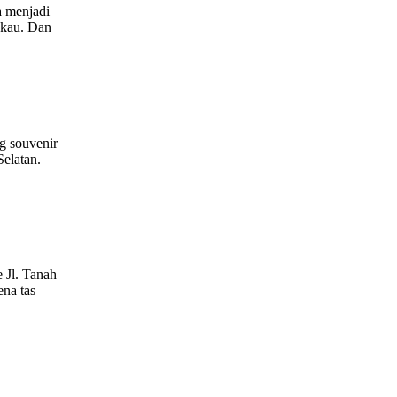
a menjadi
gkau. Dan
ng souvenir
elatan.
e Jl. Tanah
ena tas