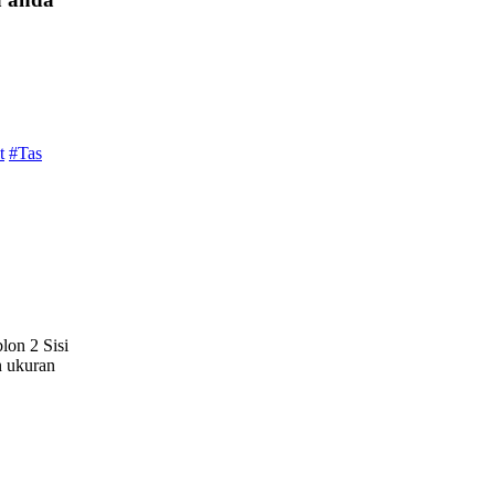
t
#Tas
lon 2 Sisi
n ukuran