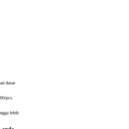
han dasar
00/pcs.
ngga lebih
a anda