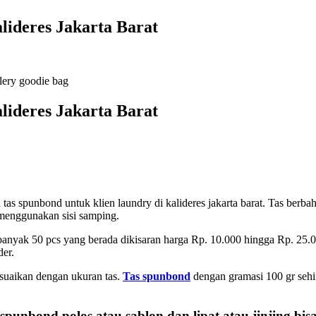
lideres Jakarta Barat
llery goodie bag
lideres Jakarta Barat
tas spunbond untuk klien laundry di kalideres jakarta barat. Tas berba
menggunakan sisi samping.
banyak 50 pcs yang berada dikisaran harga Rp. 10.000 hingga Rp. 25.0
er.
esuaikan dengan ukuran tas.
Tas spunbond
dengan gramasi 100 gr sehi
 spunbond polos
atau sablon dan lipat atau jinjing bis