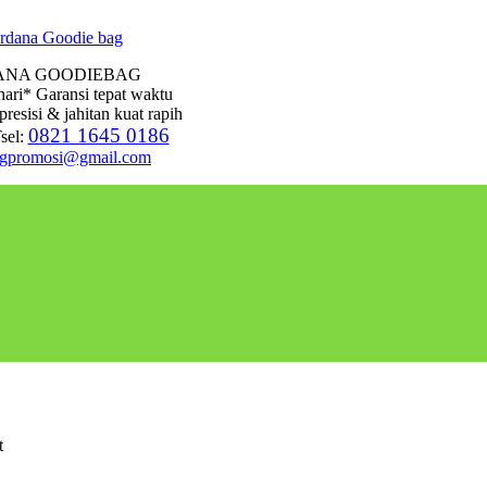
ANA GOODIEBAG
hari* Garansi tepat waktu
presisi & jahitan kuat rapih
0821 1645 0186
sel:
agpromosi@gmail.com
t