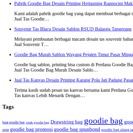
Pabrik Goodie Bag Desain Printing Hertasning Rappocini Mak
Kami adalah pabrik goodie bag yang dapat membuat berbagai
Jual Tas Goodie…
Souvenir Tas Blacu Desain Sablon RSUD Balaraja Tangerang
Melayani pembuatan berbagai macam desain tas souvenir baha
Jual Souvenir T…
Goodie Bag Murah Sablon Wayang Pejaten Timur Pasar Mingg
Goodie bag sablon, printing bisa custom di Perdana Goodie Ba
Jual Tas Goodie Bag Murah Desain Sablo…
Jual Tas Kanvas Desain Printing Karang Pola Jati Padang Pasa
Terima kasih sudah pesan tas kanvas bersama kami Perdana G
Tas kanvas Lebih Menarik Dengan…
Tags
goodie bag
Drawstring bag
goo
buat goodie bag
cetak goodie bag
goodie bag promosi
goodie bag spunbond
print
goodie bag ulang t