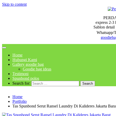
Skip to content
PERD
express 2-3 
Sablon detail 
Whatsapp/T
goodieb
Home
Hubungi Kami
Gallery goodie bag
Goodie bag ideas
Testimoni
Spunbond polos
Search for:
Home
Portfolio
Tas Spunbond Serut Ransel Laundry Di Kalideres Jakarta Bara