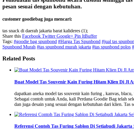
pesan sesuai dengan kebutuhan.
customer goodiebag juga mencari:
tas snack di daerah jakarta barat kalideres (1);
Share this
Facebook
Twitter
Google+
Pin It
Buffer
Tags:
#goodie bag spunbond
#Harga Tas Spunbond
#jual tas spunbo
Spunbond Murah
#tas spunbond murah jakarta
#tas spunbond polos
#
Related Posts
Buat Model Tas Souvenir Kain Furing Hitam Klien Di Jl 
dapatkan aneka model tas souvenir kain furing , kanvas, blacu
Sebagai contoh untuk Anda, kali Perdana Goodie Bag telah sel
dan juga desain yang sesuai dengan kebutuhan dari klien. Tas
Referensi Contoh Tas Furing Sablon Di Setiabudi Jakarta