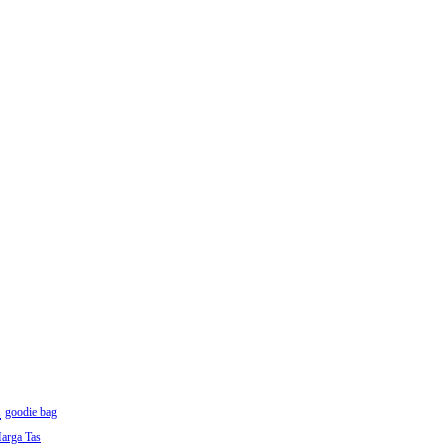
h
goodie bag
arga Tas