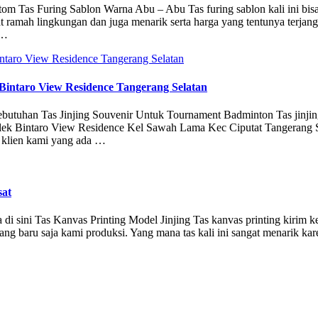
ustom Tas Furing Sablon Warna Abu – Abu Tas furing sablon kali ini bis
at ramah lingkungan dan juga menarik serta harga yang tentunya terjan
 …
Bintaro View Residence Tangerang Selatan
i kebutuhan Tas Jinjing Souvenir Untuk Tournament Badminton Tas jinji
omplek Bintaro View Residence Kel Sawah Lama Kec Ciputat Tangerang S
k klien kami yang ada …
sat
a di sini Tas Kanvas Printing Model Jinjing Tas kanvas printing kirim k
ng baru saja kami produksi. Yang mana tas kali ini sangat menarik kar