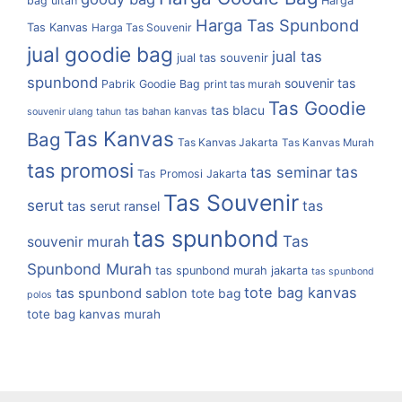
bag ultah
Harga
Harga Tas Spunbond
Tas Kanvas
Harga Tas Souvenir
jual goodie bag
jual tas
jual tas souvenir
spunbond
souvenir tas
Pabrik Goodie Bag
print tas murah
Tas Goodie
tas blacu
tas bahan kanvas
souvenir ulang tahun
Tas Kanvas
Bag
Tas Kanvas Jakarta
Tas Kanvas Murah
tas promosi
tas
tas seminar
Tas Promosi Jakarta
Tas Souvenir
serut
tas
tas serut ransel
tas spunbond
Tas
souvenir murah
Spunbond Murah
tas spunbond murah jakarta
tas spunbond
tote bag kanvas
tas spunbond sablon
tote bag
polos
tote bag kanvas murah