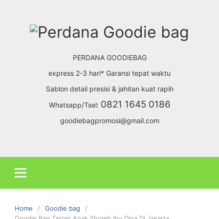
Skip
to
content
PERDANA GOODIEBAG
express 2-3 hari* Garansi tepat waktu
Sablon detail presisi & jahitan kuat rapih
0821 1645 0186
Whatsapp/Tsel:
goodiebagpromosi@gmail.com
Home
Goodie bag
Goodie Bag Taslan Anak Sholeh Ibu Dina Di Jakarta