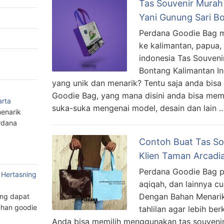
Tas Souvenir Murah
Yani Gunung Sari B
Perdana Goodie Bag m
ke kalimantan, papua,
indonesia Tas Souven
Bontang Kalimantan I
yang unik dan menarik? Tentu saja anda bis
Goodie Bag, yang mana disini anda bisa mem
arta
suka-suka mengenai model, desain dan lain 
enarik
rdana
Contoh Buat Tas So
Klien Taman Arcadi
Perdana Goodie Bag pr
 Hertasning
aqiqah, dan lainnya c
Dengan Bahan Menarik
ang dapat
han goodie
tahlilan agar lebih b
Anda bisa memilih menggunakan tas souvenir 