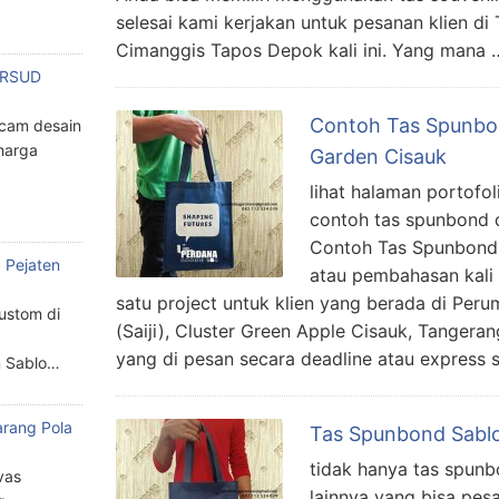
selesai kami kerjakan untuk pesanan klien di
Cimanggis Tapos Depok kali ini. Yang mana 
n RSUD
Contoh Tas Spunbo
cam desain
harga
Garden Cisauk
lihat halaman portofo
contoh tas spunbond 
Contoh Tas Spunbond
 Pejaten
atau pembahasan kali 
satu project untuk klien yang berada di Per
custom di
(Saiji), Cluster Green Apple Cisauk, Tanger
yang di pesan secara deadline atau express 
n Sablo…
arang Pola
Tas Spunbond Sabl
a
tidak hanya tas spunb
vas
lainnya yang bisa pes