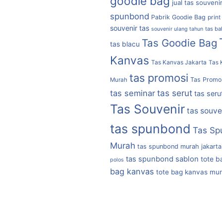
goodie bag
jual tas souveni
spunbond
Pabrik Goodie Bag
print
souvenir tas
tas b
souvenir ulang tahun
Tas Goodie Bag
tas blacu
Kanvas
Tas Kanvas Jakarta
Tas 
tas promosi
Tas Promo
Murah
tas serut
tas seminar
tas seru
Tas Souvenir
tas souve
tas spunbond
Tas Sp
Murah
tas spunbond murah jakarta
tas spunbond sablon
tote b
polos
bag kanvas
tote bag kanvas mu