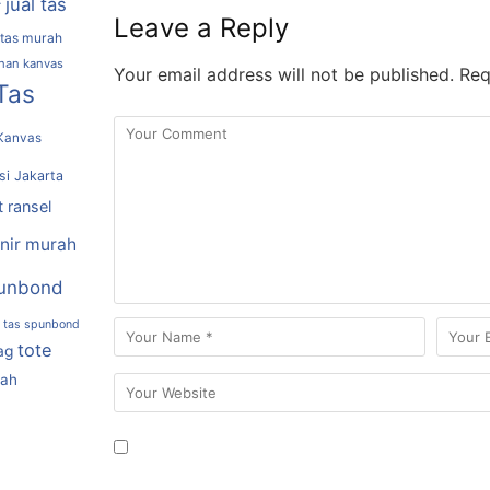
jual tas
r
Leave a Reply
 tas murah
ahan kanvas
Your email address will not be published.
Requ
Tas
Kanvas
si Jakarta
t ransel
nir murah
unbond
tas spunbond
tote
ag
rah