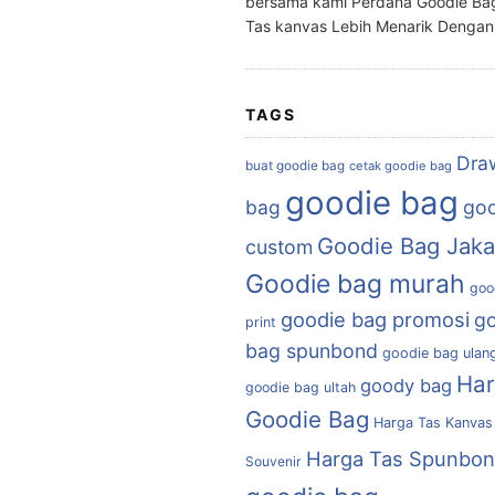
bersama kami Perdana Goodie Ba
Tas kanvas Lebih Menarik Denga
TAGS
Dra
buat goodie bag
cetak goodie bag
goodie bag
bag
goo
Goodie Bag Jaka
custom
Goodie bag murah
goo
goodie bag promosi
g
print
bag spunbond
goodie bag ulan
Ha
goody bag
goodie bag ultah
Goodie Bag
Harga Tas Kanvas
Harga Tas Spunbo
Souvenir