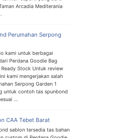
 Taman Arcadia Mediterania
…
nd Perumahan Serpong
lio kami untuk berbagai
dari Perdana Goodie Bag
 Ready Stock Untuk review
ini kami mengerjakan salah
umahan Serpong Garden 1
ang untuk contoh tas spunbond
sesuai …
on CAA Tebet Barat
ond sablon tersedia tas bahan
an custom di Perdana Goodie