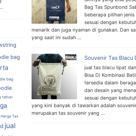
g
Bag Tas Spunbond Sab
n…
beberapa pilihan jenis
sesuai dengan kebutu
menarik dan juga nyaman di gunakan. Dan sal
yang saat ini sudah …
wstring
die bag
Souvenir Tas Blacu
rta
jual tas blacu lipat da
Bisa Di Kombinasi Bati
die bag
tersedia dalam beraga
oodie
dan desain yang menar
g tahun
sesuai dengan kebutuh
rga
yang kini banyak di tawarkan adalah souvenir
merupakan tas souvenir yang …
Harga Tas
jual
nd